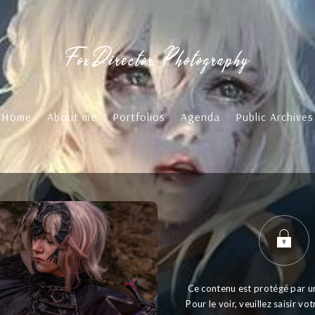
Home
About me
Portfolios
Agenda
Public Archives
Ce contenu est protégé par u
Pour le voir, veuillez saisir v